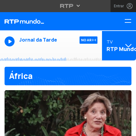
Entrar
Jornal da Tarde
NO AR
TV
RTP Mund
África