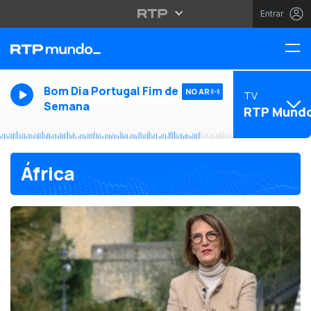
Entrar
Bom Dia Portugal Fim de
NO AR
TV
Semana
RTP Mund
África