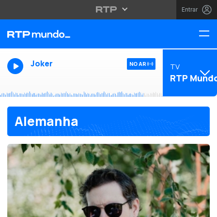
Entrar
Joker
NO AR
TV
RTP Mund
Alemanha