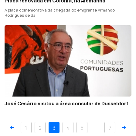
Placa renovada em Colónia, na Alemanha
A placa comemorativa da chegada do emigrante Armando
Rodrigues de Sá
José Cesário visitou a área consular de Dusseldorf
Anterior
Pró
…
1
2
3
4
5
7