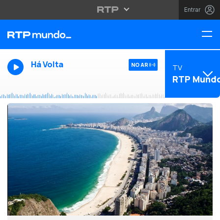
Entrar
Há Volta
NO AR
TV
RTP Mund