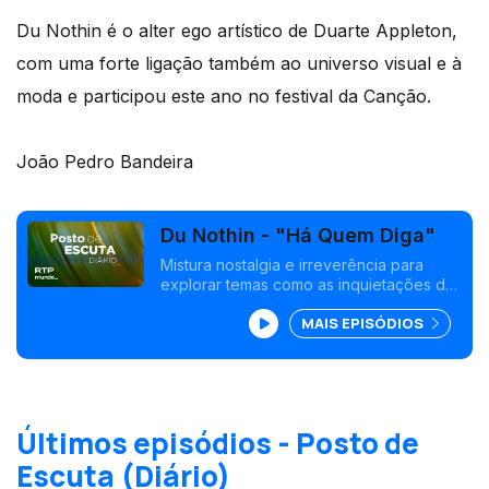
Du Nothin é o alter ego artístico de Duarte Appleton,
com uma forte ligação também ao universo visual e à
moda e participou este ano no festival da Canção.
João Pedro Bandeira
Du Nothin - "Há Quem Diga"
Mistura nostalgia e irreverência para
explorar temas como as inquietações da
juventude e a liberdade da imaginação.
MAIS EPISÓDIOS
Últimos episódios - Posto de
Escuta (Diário)