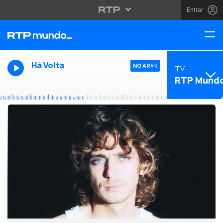
Entrar
Há Volta
NO AR
TV
RTP Mund