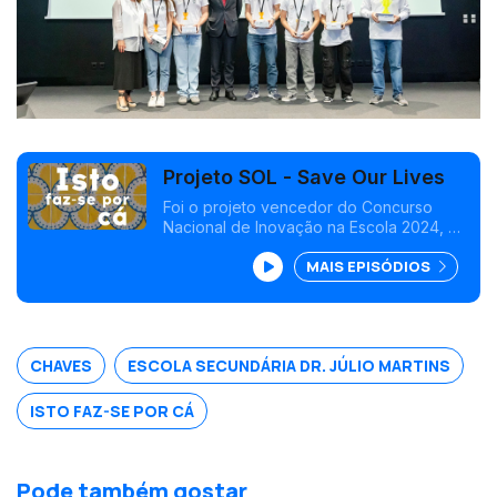
Projeto SOL - Save Our Lives
Foi o projeto vencedor do Concurso
Nacional de Inovação na Escola 2024, na
categoria Ensino Secundário, e foca-se
MAIS EPISÓDIOS
em mitigar o impacto da vespa asiática.
Nasceu da ideia de um grupo de alunos
e de um professor de Chaves.
CHAVES
ESCOLA SECUNDÁRIA DR. JÚLIO MARTINS
ISTO FAZ-SE POR CÁ
Pode também gostar