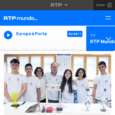
Entrar
Europa à Porta
NO AR
TV
RTP Mund