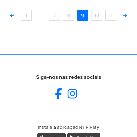
Anterior
Pró
…
1
7
8
9
10
11
Siga-nos nas redes sociais
Facebook
Instagram
Instale a aplicação
RTP Play