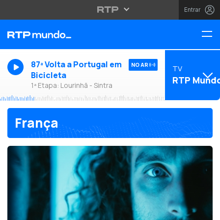
Entrar
87ª Volta a Portugal em
NO AR
TV
Bicicleta
RTP Mund
1ª Etapa: Lourinhã - Sintra
França