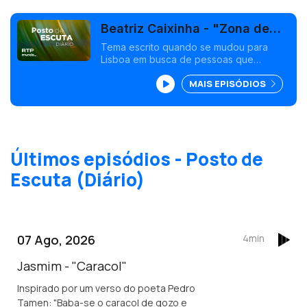
Beatriz Caixinha - "Zona de
Perigo"
Tema escrito quando se mudou para
Lisboa em busca de pessoas que
sonham da mesma maneira que ela.
MAIS EPISÓDIOS
Últimos episódios - Posto de
Escuta (Diário)
07 Ago, 2026
4min
Jasmim - "Caracol"
Inspirado por um verso do poeta Pedro
Tamen: "Baba-se o caracol de gozo e