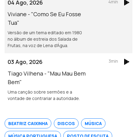
04 Ago, 2026
4min
Viviane - "Como Se Eu Fosse
Tua"
Versão de um tema editado em 1980
no álbum de estreia dos Salada de
Frutas, na voz de Lena d'Água.
03 Ago, 2026
3min
Tiago Vilhena - "Mau Mau Bem
Bem"
Uma canção sobre sermões e a
vontade de contrariar a autoridade.
BEATRIZ CAIXINHA
DISCOS
MÚSICA
MÚSICA PORTUGUESA
POSTO DE ESCUTA