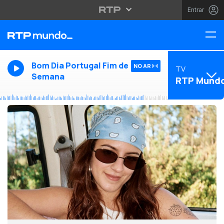
Entrar
Bom Dia Portugal Fim de
NO AR
TV
Semana
RTP Mund