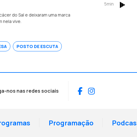
5min
lcácer do Sal e deixaram uma marca
 nela vive.
ESA
POSTO DE ESCUTA
Facebook
Instagram
ga-nos nas redes sociais
rogramas
Programação
Podcas