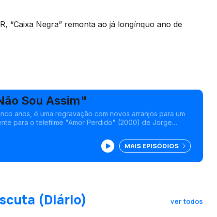
NR, “Caixa Negra” remonta ao já longínquo ano de
Não Sou Assim"
cinco anos, é uma regravação com novos arranjos para um
mente para o telefilme "Amor Perdido" (2000) de Jorge
MAIS EPISÓDIOS
scuta (Diário)
ver todos