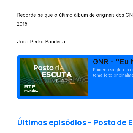
Recorde-se que o último álbum de originais dos G
2015.
João Pedro Bandeira
GNR - "Eu 
Primeiro single em 
tema feito original
Queiroga.
Últimos episódios - Posto de E