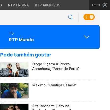
G
RTP ENSINA
RTP ARQUIVOS
Entrar
TV
RTP Mundo
Pode também gostar
Diogo Piçarra & Pedro
Abrunhosa, “Amor de Ferro”
Máximo, “Cantiga Bailada”
Rita Rocha ft. Carolina