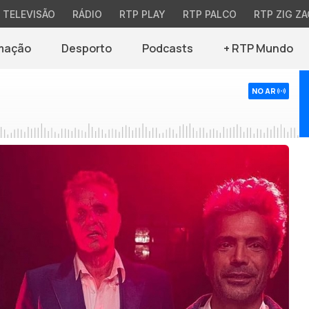
TELEVISÃO
RÁDIO
RTP PLAY
RTP PALCO
RTP ZIG ZA
mação
Desporto
Podcasts
+ RTP Mundo
NO AR