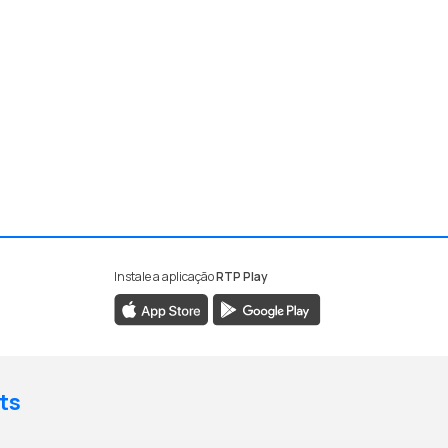
Instale a aplicação
RTP Play
ts