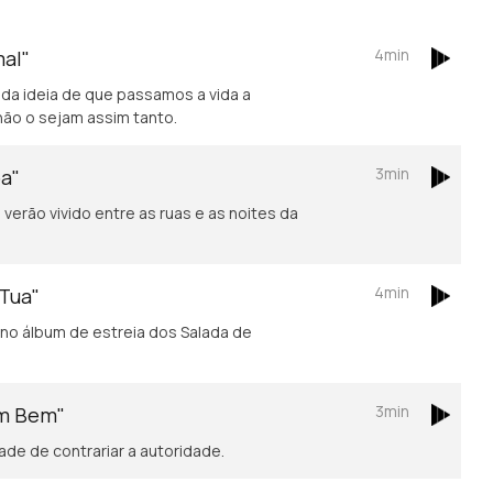
4min
mal"
 da ideia de que passamos a vida a
não o sejam assim tanto.
3min
oa"
verão vivido entre as ruas e as noites da
4min
 Tua"
no álbum de estreia dos Salada de
3min
em Bem"
de de contrariar a autoridade.