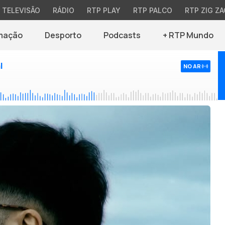
TELEVISÃO
RÁDIO
RTP PLAY
RTP PALCO
RTP ZIG ZA
mação
Desporto
Podcasts
+ RTP Mundo
l
NO AR