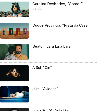
Carolina Deslandes, “Como É
Linda”
Duque Província, “Prata da Casa”
Beato, “Lara Lara Lara”
A Sul, “Gin”
Jüra, “Avidadá”
João Só, “A Cada Dia”