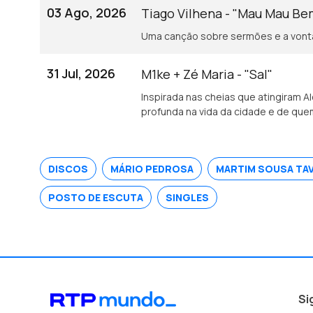
03 Ago, 2026
Tiago Vilhena - "Mau Mau B
Uma canção sobre sermões e a vonta
31 Jul, 2026
M1ke + Zé Maria - "Sal"
Inspirada nas cheias que atingiram A
profunda na vida da cidade e de quem
DISCOS
MÁRIO PEDROSA
MARTIM SOUSA TA
POSTO DE ESCUTA
SINGLES
Si