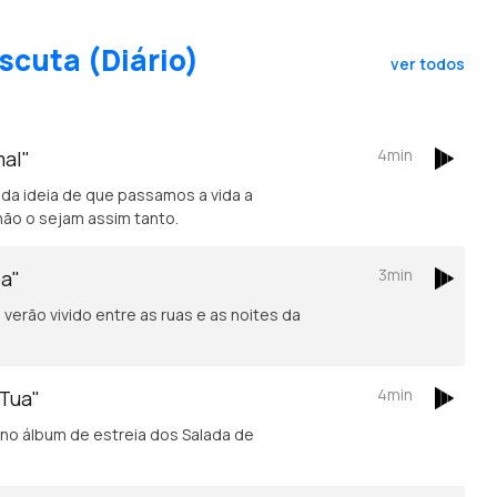
scuta (Diário)
ver todos
4min
mal"
 da ideia de que passamos a vida a
não o sejam assim tanto.
3min
oa"
verão vivido entre as ruas e as noites da
4min
 Tua"
no álbum de estreia dos Salada de