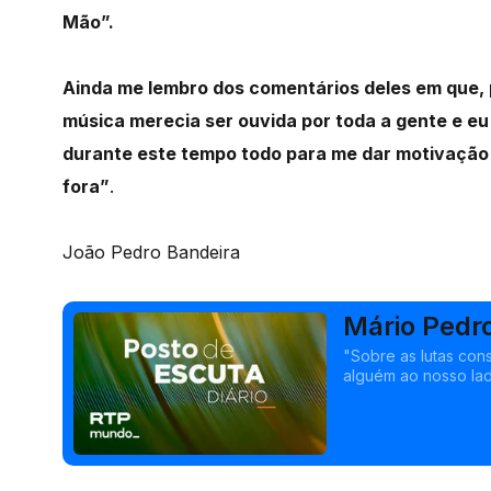
Mão”.
Ainda me lembro dos comentários deles em que, 
música merecia ser ouvida por toda a gente e e
durante este tempo todo para me dar motivação p
fora”
.
João Pedro Bandeira
Mário Pedr
"Sobre as lutas con
alguém ao nosso la