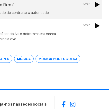
3min
em Bem"
de de contrariar a autoridade.
5min
lcácer do Sal e deixaram uma marca
 nela vive.
VARES
MÚSICA
MÚSICA PORTUGUESA
Facebook
Instagram
ga-nos nas redes sociais