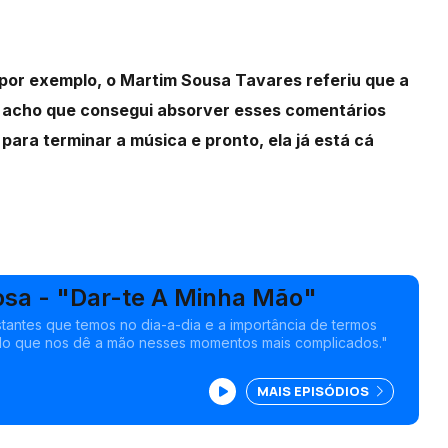
por exemplo, o Martim Sousa Tavares referiu que a
u acho que consegui absorver esses comentários
ara terminar a música e pronto, ela já está cá
osa - "Dar-te A Minha Mão"
stantes que temos no dia-a-dia e a importância de termos
do que nos dê a mão nesses momentos mais complicados."
MAIS EPISÓDIOS