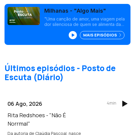
Milhanas - "Algo Mais"
"Uma canção de amor, uma viagem pela
dor silenciosa de quem se alimenta da
esperança ilusória de encontrar algo
MAIS EPISÓDIOS
além do medo e da incerteza. "<br />
Últimos episódios - Posto de
Escuta (Diário)
06 Ago, 2026
4min
Rita Redshoes - "Não É
Norrmal"
Da autoria de Claúdia Pascoal, nasce