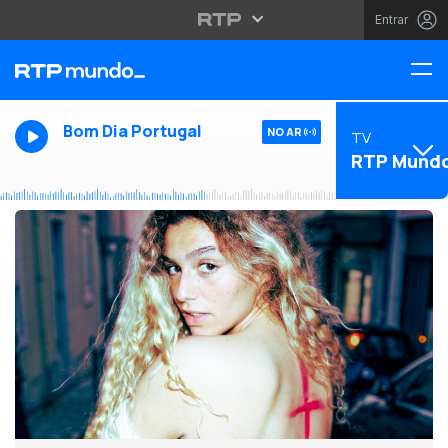
Entrar
Bom Dia Portugal
NO AR
TV
RTP Mund