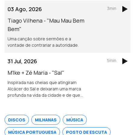
03 Ago, 2026
3min
Tiago Vilhena - "Mau Mau Bem
Bem"
Uma canção sobre sermões e a
vontade de contrariar a autoridade.
31 Jul, 2026
5min
M1ke + Zé Maria - "Sal"
Inspirada nas cheias que atingiram
Alcácer do Sal e deixaram uma marca
profunda na vida da cidade e de quem
nela vive.
DISCOS
MILHANAS
MÚSICA
MÚSICA PORTUGUESA
POSTO DE ESCUTA