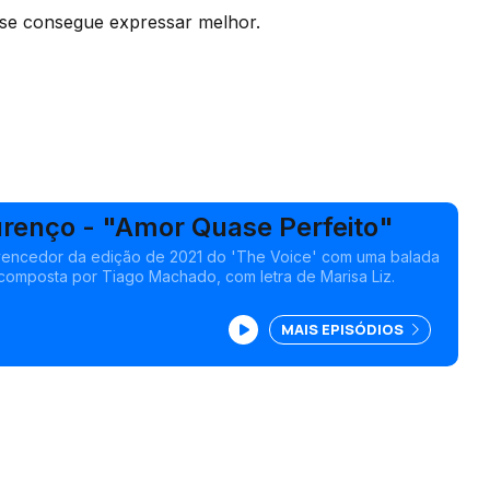
e se consegue expressar melhor.
urenço - "Amor Quase Perfeito"
 vencedor da edição de 2021 do 'The Voice' com uma balada
 composta por Tiago Machado, com letra de Marisa Liz.
MAIS EPISÓDIOS