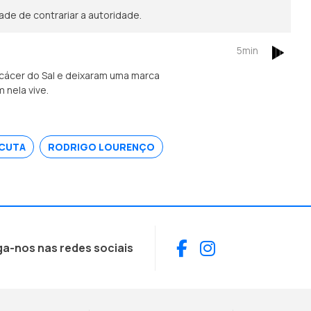
de de contrariar a autoridade.
5min
lcácer do Sal e deixaram uma marca
 nela vive.
SCUTA
RODRIGO LOURENÇO
Facebook
Instagram
ga-nos nas redes sociais