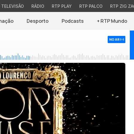
TELEVISÃO
RÁDIO
RTP PLAY
RTP PALCO
RTP ZIG ZA
mação
Desporto
Podcasts
+ RTP Mundo
NO AR