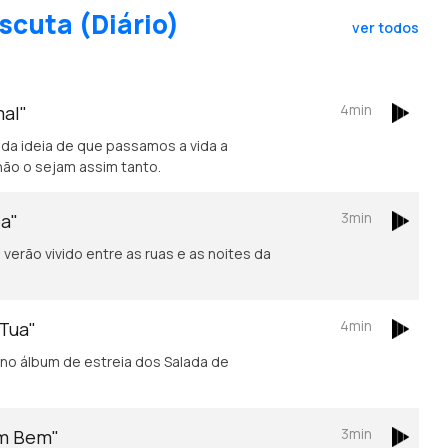
scuta (Diário)
ver todos
4min
mal"
 da ideia de que passamos a vida a
não o sejam assim tanto.
3min
oa"
verão vivido entre as ruas e as noites da
4min
 Tua"
no álbum de estreia dos Salada de
3min
em Bem"