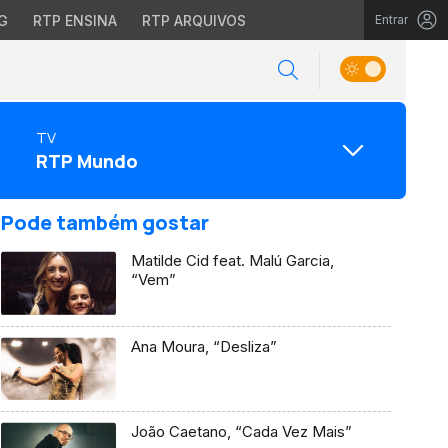
G
RTP ENSINA
RTP ARQUIVOS
Entrar
TV
RTP Mundo
Pode também gostar
Matilde Cid feat. Malú Garcia,
“Vem”
Ana Moura, “Desliza”
João Caetano, “Cada Vez Mais”