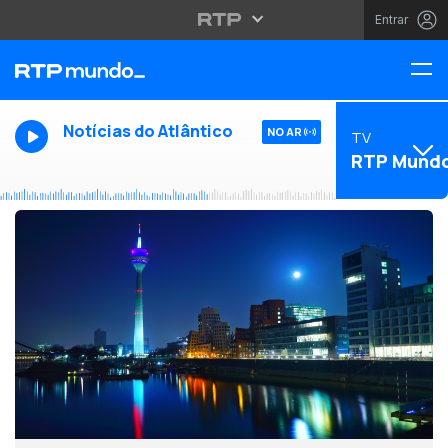
Entrar
Notícias do Atlântico
NO AR
TV
RTP Mund