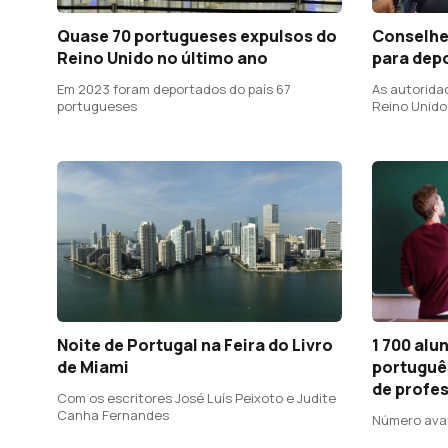
Quase 70 portugueses expulsos do
Conselhe
Reino Unido no último ano
para dep
Em 2023 foram deportados do país 67
As autorida
portugueses
Reino Unido
Noite de Portugal na Feira do Livro
1 700 alu
de Miami
português
de profe
Com os escritores José Luís Peixoto e Judite
Canha Fernandes
Número ava