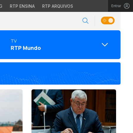
G
RTP ENSINA
RTP ARQUIVOS
Entrar
TV
RTP Mundo