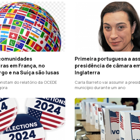
comunidades
Primeira portuguesa a as
iras em França, no
presidência de câmara e
go e na Suíça são lusas
Inglaterra
nstam do relatório da OCEDE
Carla Barreto vai assumir a presi
gora
município durante um ano