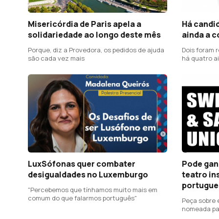
Misericórdia de Paris apela a
Há candi
solidariedade ao longo deste mês
ainda a c
Porque, diz a Provedora, os pedidos de ajuda
Dois foram r
são cada vez mais
há quatro a
LuxSófonas quer combater
Pode gan
desigualdades no Luxemburgo
teatro in
portugue
"Percebemos que tínhamos muito mais em
comum do que falarmos português"
Peça sobre 
nomeada par