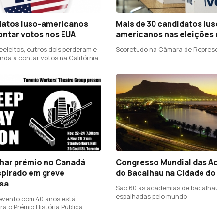
datos luso-americanos
Mais de 30 candidatos lus
ontar votos nos EUA
americanos nas eleições 
eeleitos, outros dois perderam e
Sobretudo na Câmara de Repres
inda a contar votos na Califórnia
har prémio no Canadá
Congresso Mundial das A
spirado em greve
do Bacalhau na Cidade do
sa
São 60 as academias de bacalha
espalhadas pelo mundo
evento com 40 anos está
a o Prémio História Pública