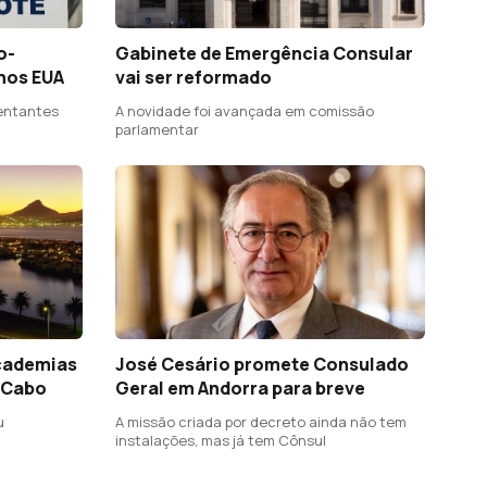
o-
Gabinete de Emergência Consular
nos EUA
vai ser reformado
entantes
A novidade foi avançada em comissão
parlamentar
cademias
José Cesário promete Consulado
 Cabo
Geral em Andorra para breve
u
A missão criada por decreto ainda não tem
instalações, mas já tem Cônsul