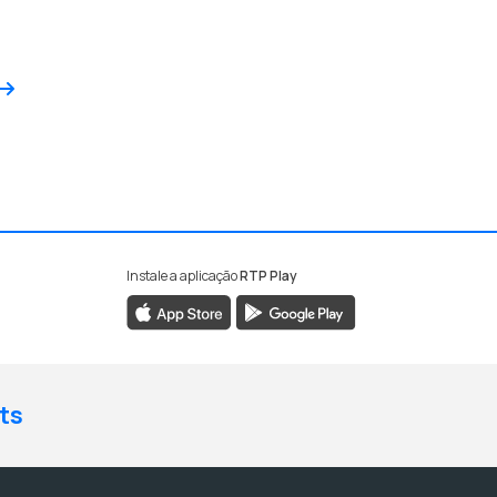
Próximo
Instale a aplicação
RTP Play
ts