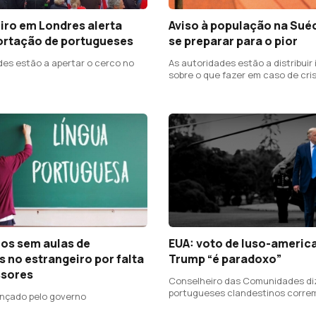
iro em Londres alerta
Aviso à população na Sué
ortação de portugueses
se preparar para o pior
des estão a apertar o cerco no
As autoridades estão a distribuir
sobre o que fazer em caso de cri
guerra
nos sem aulas de
EUA: voto de luso-ameri
 no estrangeiro por falta
Trump “é paradoxo”
ssores
Conselheiro das Comunidades di
portugueses clandestinos correm
nçado pelo governo
de serem deportados