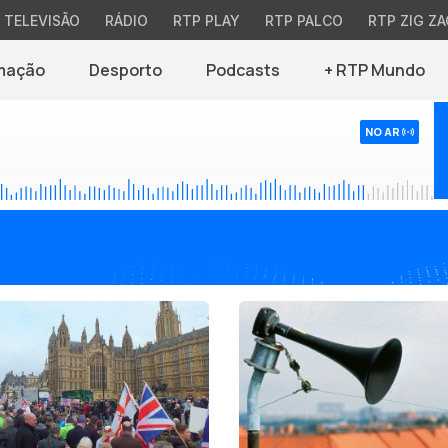
TELEVISÃO
RÁDIO
RTP PLAY
RTP PALCO
RTP ZIG ZA
mação
Desporto
Podcasts
+ RTP Mundo
NO AR