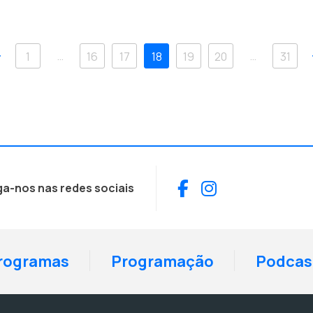
Anterior
…
…
1
16
17
18
19
20
31
Facebook
Instagram
ga-nos nas redes sociais
rogramas
Programação
Podcas