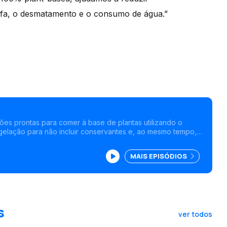
stufa, o desmatamento e o consumo de água.”
ções prontas para comer à base de plantas utilizando o
gelação para não incluir conservantes e, ao mesmo tempo,
e validade das refeições.
MAIS EPISÓDIOS
s
ver todos