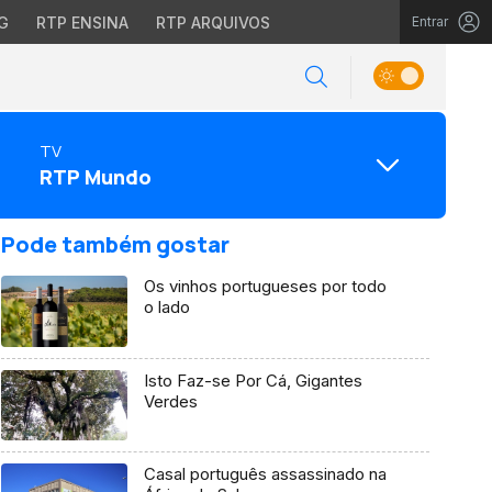
G
RTP ENSINA
RTP ARQUIVOS
Entrar
TV
RTP Mundo
Pode também gostar
Os vinhos portugueses por todo
o lado
Isto Faz-se Por Cá, Gigantes
Verdes
Casal português assassinado na