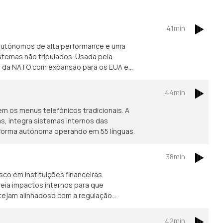
41min
autónomos de alta performance e uma
istemas não tripulados. Usada pela
es da NATO com expansão para os EUA e
44min
m os menus telefónicos tradicionais. A
, integra sistemas internos das
forma autónoma operando em 55 línguas.
38min
sco em instituições financeiras.
peia impactos internos para que
tejam alinhadosd com a regulação
42min