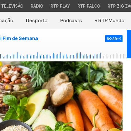
TELEVISÃO
RÁDIO
RTP PLAY
RTP PALCO
RTP ZIG ZA
mação
Desporto
Podcasts
+ RTP Mundo
l Fim de Semana
NO AR