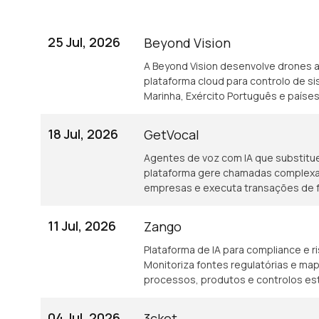
25 Jul, 2026
Beyond Vision
A Beyond Vision desenvolve drones 
plataforma cloud para controlo de s
Marinha, Exército Português e país
Canadá.
18 Jul, 2026
GetVocal
Agentes de voz com IA que substitue
plataforma gere chamadas complexas
empresas e executa transações de 
11 Jul, 2026
Zango
Plataforma de IA para compliance e ri
Monitoriza fontes regulatórias e ma
processos, produtos e controlos es
vigente.
04 Jul, 2026
3cket