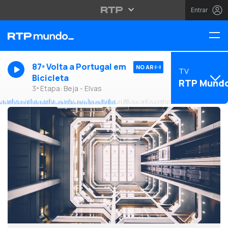
Entrar
87ª Volta a Portugal em
NO AR
TV
Bicicleta
RTP Mund
3ª Etapa: Beja - Elvas