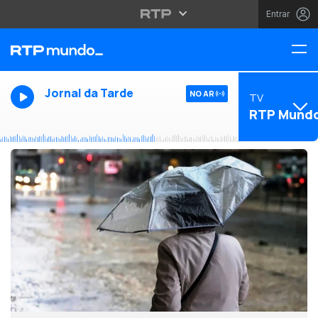
Entrar
Jornal da Tarde
NO AR
TV
RTP Mund