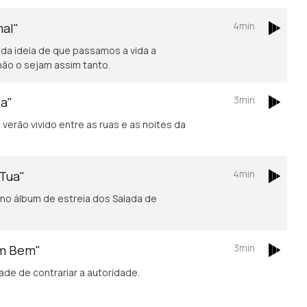
4min
mal"
 da ideia de que passamos a vida a
não o sejam assim tanto.
3min
oa"
verão vivido entre as ruas e as noites da
4min
 Tua"
no álbum de estreia dos Salada de
3min
em Bem"
de de contrariar a autoridade.