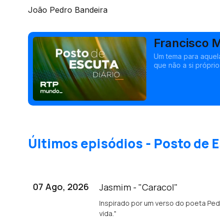
João Pedro Bandeira
Francisco M
Um tema para aquela
que não a si próprio
Últimos episódios - Posto de E
07 Ago, 2026
Jasmim - "Caracol"
Inspirado por um verso do poeta Pedro Tamen: "Baba-se o caracol de gozo e
vida."