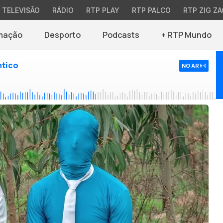
TELEVISÃO
RÁDIO
RTP PLAY
RTP PALCO
RTP ZIG ZA
mação
Desporto
Podcasts
+ RTP Mundo
ntico
NO AR