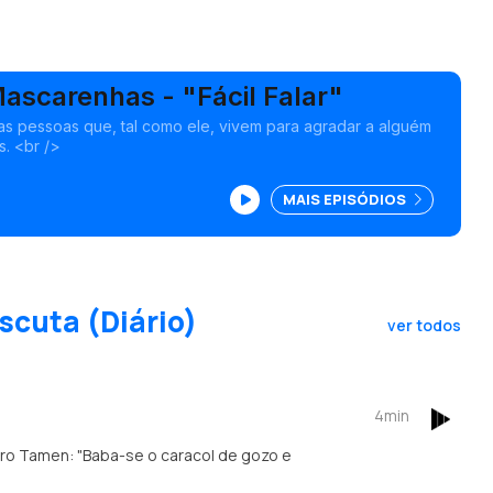
ascarenhas - "Fácil Falar"
s pessoas que, tal como ele, vivem para agradar a alguém
s. <br />
MAIS EPISÓDIOS
scuta (Diário)
ver todos
4min