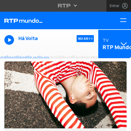
Entrar
Há Volta
NO AR
TV
RTP Mund