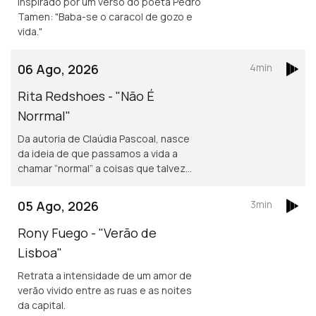
Inspirado por um verso do poeta Pedro
Tamen: "Baba-se o caracol de gozo e
vida."
06 Ago, 2026
4min
Rita Redshoes - "Não É
Norrmal"
Da autoria de Claúdia Pascoal, nasce
da ideia de que passamos a vida a
chamar “normal” a coisas que talvez
não o sejam assim tanto.
05 Ago, 2026
3min
Rony Fuego - "Verão de
Lisboa"
Retrata a intensidade de um amor de
verão vivido entre as ruas e as noites
da capital.