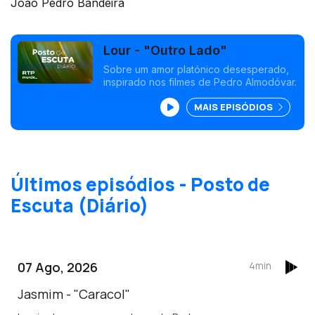
João Pedro Bandeira
Lour - "Outro Lado"
Sobre um amor platónico desesperado,
inspirado nos filmes de Pedro Almodóvar.
MAIS EPISÓDIOS
Últimos episódios - Posto de
Escuta (Diário)
07 Ago, 2026
4min
Jasmim - "Caracol"