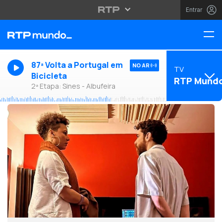
Entrar
87ª Volta a Portugal em
NO AR
TV
Bicicleta
RTP Mund
2ª Etapa: Sines - Albufeira