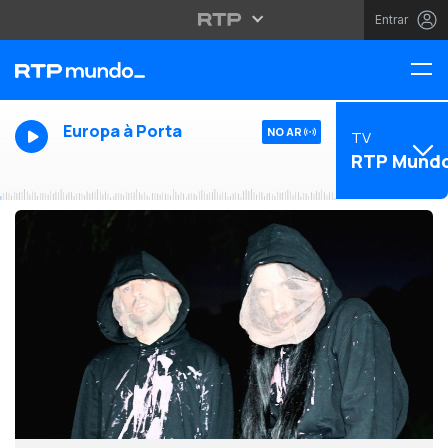
Entrar
Europa à Porta
NO AR
TV
RTP Mund