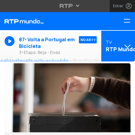
Entrar
87ª Volta a Portugal em
NO AR
TV
Bicicleta
RTP Mund
3ª Etapa: Beja - Elvas