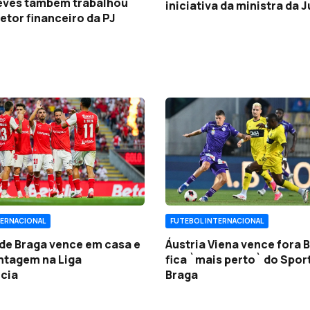
Neves também trabalhou
iniciativa da ministra da 
retor financeiro da PJ
TERNACIONAL
FUTEBOL INTERNACIONAL
 de Braga vence em casa e
Áustria Viena vence fora B
ntagem na Liga
fica `mais perto` do Spor
cia
Braga