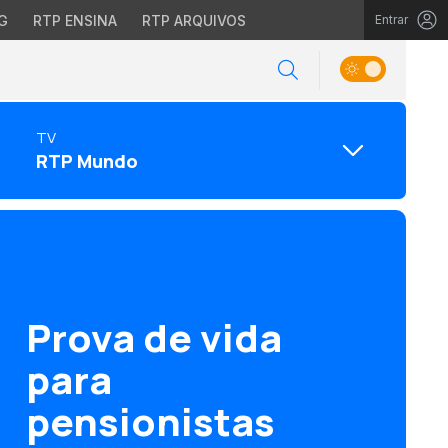
G
RTP ENSINA
RTP ARQUIVOS
Entrar
TV
RTP Mundo
Prova de vida
para
pensionistas