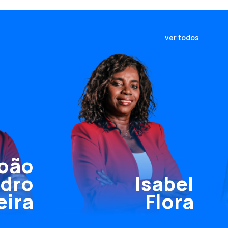
ver todos
oão
dro
Isabel
eira
Flora