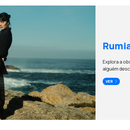
Rumia
Explora a ob
alguém desc
VER