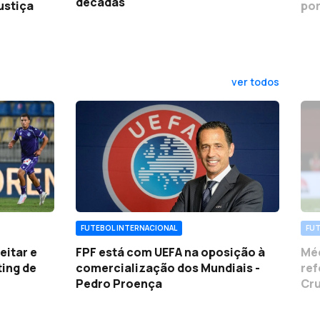
décadas
Justiça
por
ver todos
FUTEBOL INTERNACIONAL
FUT
eitar e
FPF está com UEFA na oposição à
Méd
ting de
comercialização dos Mundiais -
ref
Pedro Proença
Cru