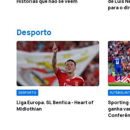
Histórias que não se veem
de Luís 
para o di
Desporto
FUTEBOL IN
DESPORTO
Sporting
Liga Europa. SL Benfica - Heart of
ganha va
Midlothian
Conferên