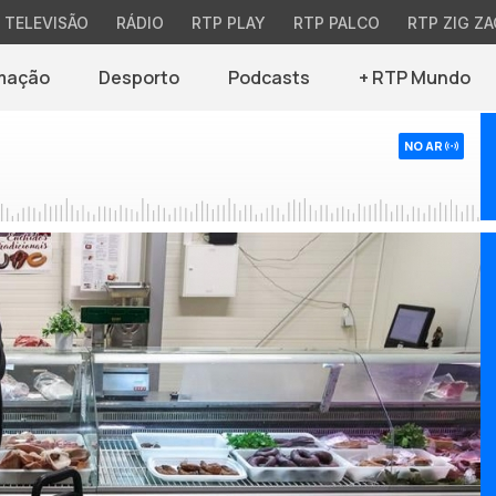
TELEVISÃO
RÁDIO
RTP PLAY
RTP PALCO
RTP ZIG ZA
mação
Desporto
Podcasts
+ RTP Mundo
NO AR