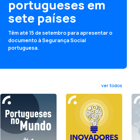
portugueses em
sete países
Têm até 15 de setembro para apresentar o
documento à Segurança Social
portuguesa.
ver todos