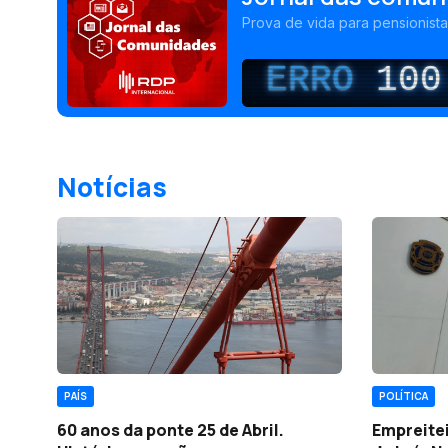
Prova de vida para pensionist
ERRO
100
Notícias
PAÍS
POLÍTICA
60 anos da ponte 25 de Abril.
Empreitei