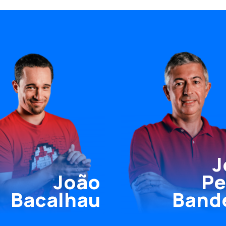
J
João
Pe
Bacalhau
Band