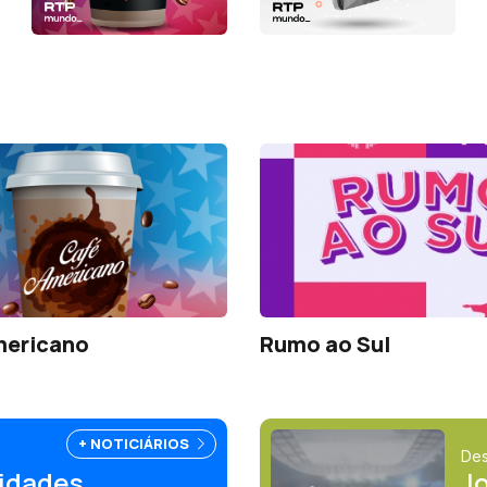
mericano
Rumo ao Sul
+ NOTICIÁRIOS
Des
idades
J