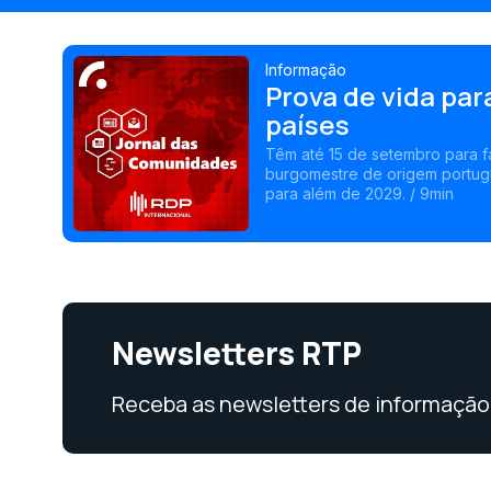
Informação
Prova de vida pa
países
Têm até 15 de setembro para f
burgomestre de origem portugu
para além de 2029. / 9min
Newsletters RTP
Receba as newsletters de informação 