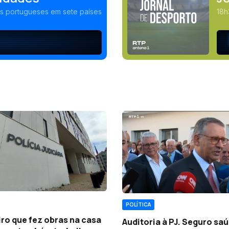
as portugueses em sete países
18h
POLÍTICA
ro que fez obras na casa
Auditoria à PJ. Seguro sa