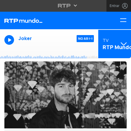
Entrar
Joker
NO AR
TV
RTP Mund