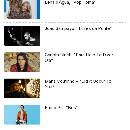
Lena d’Água, “Pop Toma”
João Sampayo, “Luzes da Ponte”
Carlota Ulrich, “Para Hoje Te Dizer
Olá”
Maria Coutinho – “Did It Occur To
You?”
Bruno PC, “Nós”