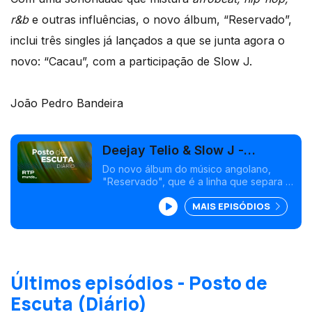
r&b
e outras influências, o novo álbum, “Reservado”,
inclui três singles já lançados a que se junta agora o
novo: “Cacau”, com a participação de Slow J.
João Pedro Bandeira
Deejay Telio & Slow J -
"Cacau"
Do novo álbum do músico angolano,
"Reservado", que é a linha que separa o
que foi, o que se tornou e o que ainda
MAIS EPISÓDIOS
se vai tornar.
Últimos episódios - Posto de
Escuta (Diário)