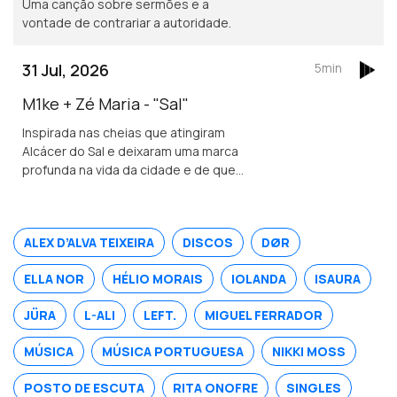
Uma canção sobre sermões e a
vontade de contrariar a autoridade.
31 Jul, 2026
5min
M1ke + Zé Maria - "Sal"
Inspirada nas cheias que atingiram
Alcácer do Sal e deixaram uma marca
profunda na vida da cidade e de quem
nela vive.
ALEX D’ALVA TEIXEIRA
DISCOS
DØR
ELLA NOR
HÉLIO MORAIS
IOLANDA
ISAURA
JÜRA
L-ALI
LEFT.
MIGUEL FERRADOR
MÚSICA
MÚSICA PORTUGUESA
NIKKI MOSS
POSTO DE ESCUTA
RITA ONOFRE
SINGLES