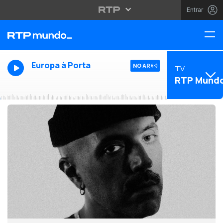
Entrar
Europa à Porta
NO AR
TV
RTP Mund