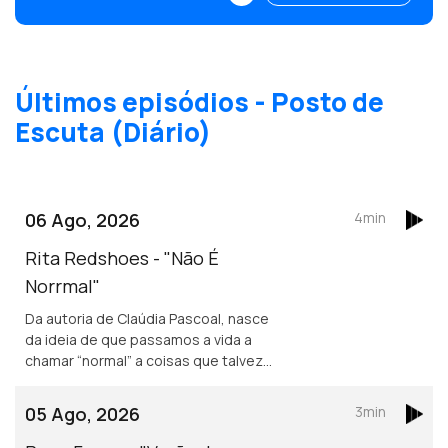
nomes como é o caso de Jüra.
Últimos episódios - Posto de
Escuta (Diário)
06 Ago, 2026
4min
Rita Redshoes - "Não É
Norrmal"
Da autoria de Claúdia Pascoal, nasce
da ideia de que passamos a vida a
chamar “normal” a coisas que talvez
não o sejam assim tanto.
05 Ago, 2026
3min