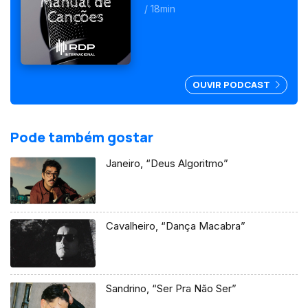
chegam ao cinema com um
/ 18min
filme realizado por Sérgio
Graciano.
OUVIR PODCAST
Pode também gostar
Janeiro, “Deus Algoritmo”
Cavalheiro, “Dança Macabra”
Sandrino, “Ser Pra Não Ser”