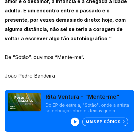
amor e o desamor, a infância e a chegada à idade
adulta. É um encontro entre o passado e o
presente, por vezes demasiado direto: hoje, com
alguma distância, não sei se teria a coragem de
voltar a escrever algo tão autobiográfico.“
De “Sótão”, ouvimos “Mente-me”.
João Pedro Bandeira
Rita Ventura - "Mente-me"
Do EP de estreia, "Sótão", onde a artista
se debruça sobre os temas que a
inquietam.
MAIS EPISÓDIOS