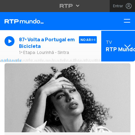
Entrar
87ª Volta a Portugal em
NO AR
TV
Bicicleta
RTP Mund
1ª Etapa: Lourinhã - Sintra