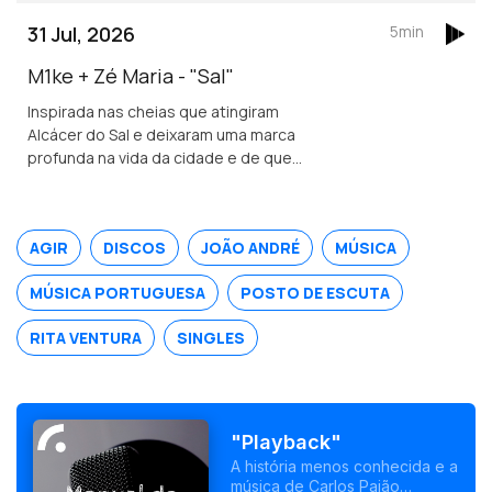
31 Jul, 2026
5min
M1ke + Zé Maria - "Sal"
Inspirada nas cheias que atingiram
Alcácer do Sal e deixaram uma marca
profunda na vida da cidade e de quem
nela vive.
AGIR
DISCOS
JOÃO ANDRÉ
MÚSICA
MÚSICA PORTUGUESA
POSTO DE ESCUTA
RITA VENTURA
SINGLES
"Playback"
A história menos conhecida e a
música de Carlos Paião