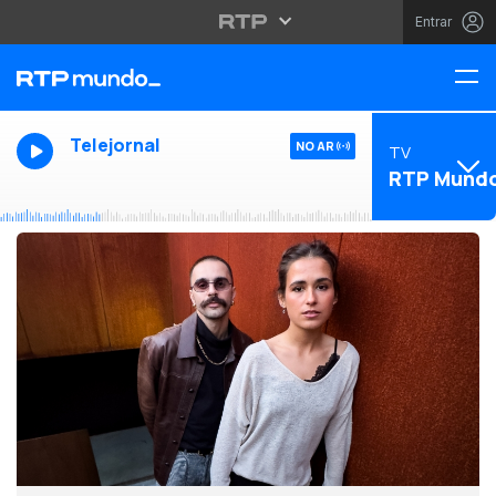
Entrar
Telejornal
NO AR
TV
RTP Mund