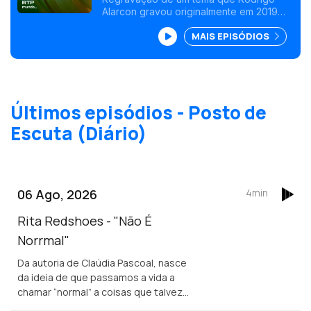
Alarcon gravou originalmente em 2019
(Acústica)"
com os compatriotas Abacaxepa, agora
MAIS EPISÓDIOS
em modo acústico e com a portuguesa
Carolina de Deus.
Últimos episódios - Posto de
Escuta (Diário)
06 Ago, 2026
4min
Rita Redshoes - "Não É
Norrmal"
Da autoria de Claúdia Pascoal, nasce
da ideia de que passamos a vida a
chamar “normal” a coisas que talvez
não o sejam assim tanto.