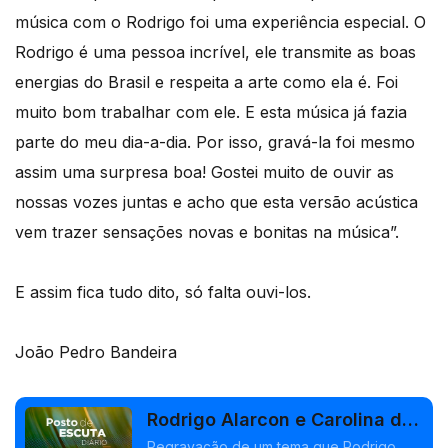
música com o Rodrigo foi uma experiência especial. O
Rodrigo é uma pessoa incrível, ele transmite as boas
energias do Brasil e respeita a arte como ela é. Foi
muito bom trabalhar com ele. E esta música já fazia
parte do meu dia-a-dia. Por isso, gravá-la foi mesmo
assim uma surpresa boa! Gostei muito de ouvir as
nossas vozes juntas e acho que esta versão acústica
vem trazer sensações novas e bonitas na música”.
E assim fica tudo dito, só falta ouvi-los.
João Pedro Bandeira
Rodrigo Alarcon e Carolina de
Deus -"Apesar de Querer
Regravação de um tema que Rodrigo