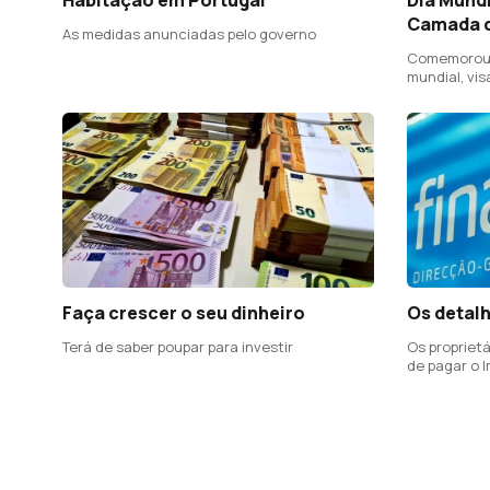
Camada 
As medidas anunciadas pelo governo
Comemorou-s
mundial, vi
proteção do
Faça crescer o seu dinheiro
Os detalh
Terá de saber poupar para investir
Os propriet
de pagar o I
conhecido 