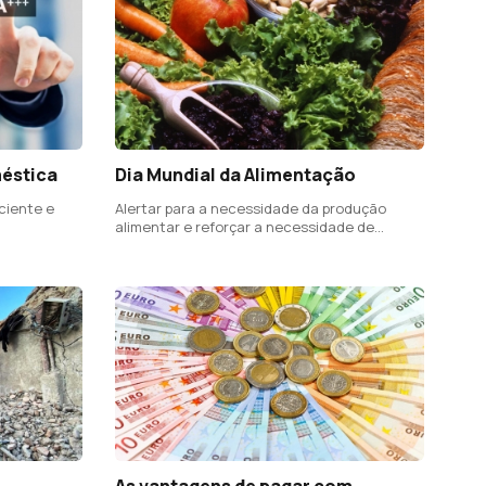
méstica
Dia Mundial da Alimentação
ciente e
Alertar para a necessidade da produção
alimentar e reforçar a necessidade de
parcerias a vários níveis
As vantagens de pagar com