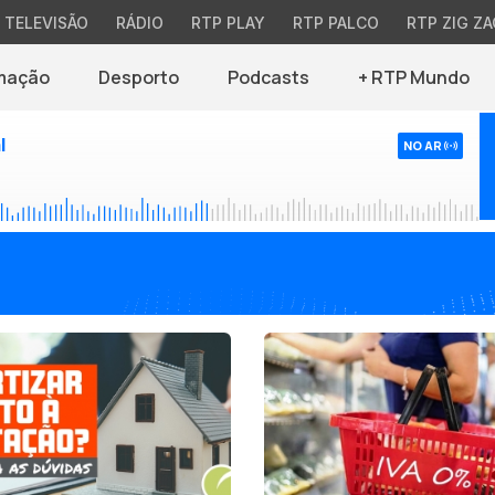
TELEVISÃO
RÁDIO
RTP PLAY
RTP PALCO
RTP ZIG ZA
mação
Desporto
Podcasts
+ RTP Mundo
l
NO AR