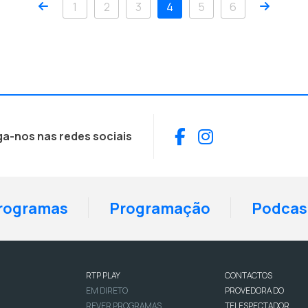
Anterior
Próxim
1
2
3
4
5
6
Facebook
Instagram
ga-nos nas redes sociais
rogramas
Programação
Podcas
RTP PLAY
CONTACTOS
EM DIRETO
PROVEDORA DO
REVER PROGRAMAS
TELESPECTADOR