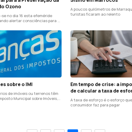
do Ozono
A poucos quilómetros de Marraqu
turistas ficaram ao relento
e no dia 16 esta efeméride
sando alertar consciências para a
 planeta
es sobre o IMI
Em tempo de crise: a imp
de calcular a taxa de esfo
ários de imóveis ou terrenos têm
mposto Municipal sobre Imóveis,
A taxa de esforço é o esforço que
como IMI
consumidor faz para pagar