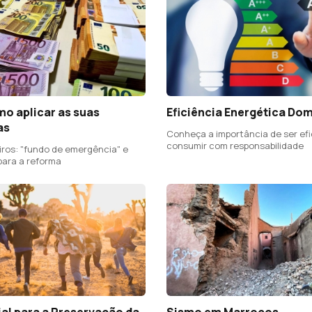
o aplicar as suas
Eficiência Energética Do
as
Conheça a importância de ser efi
consumir com responsabilidade
mergência" e
para a reforma
al para a Preservação da
Sismo em Marrocos