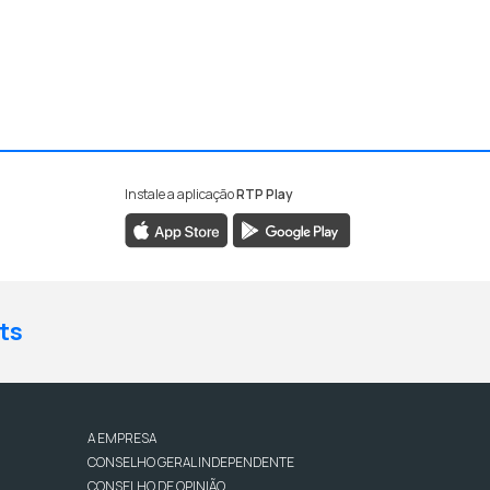
o
Instale a aplicação
RTP Play
ts
A EMPRESA
CONSELHO GERAL INDEPENDENTE
CONSELHO DE OPINIÃO