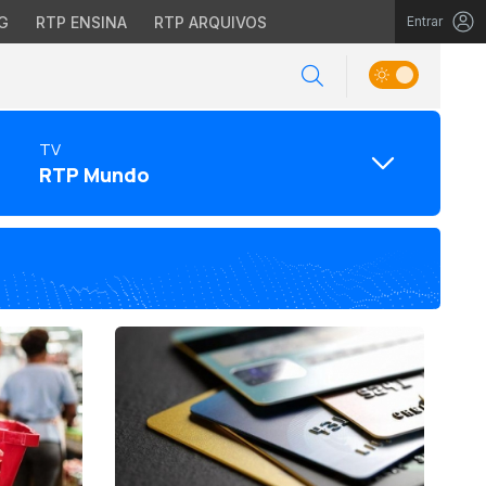
G
RTP ENSINA
RTP ARQUIVOS
Entrar
TV
RTP Mundo