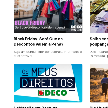
Black Friday: Será Que os
Saiba com
Descontos Valem a Pena?
poupanç
Seja um consumidor consciente, informado e
Dois mealheiros: "fundo de e
sustentável
"almofada" 
Habitação em Portugal
Dia Mundi