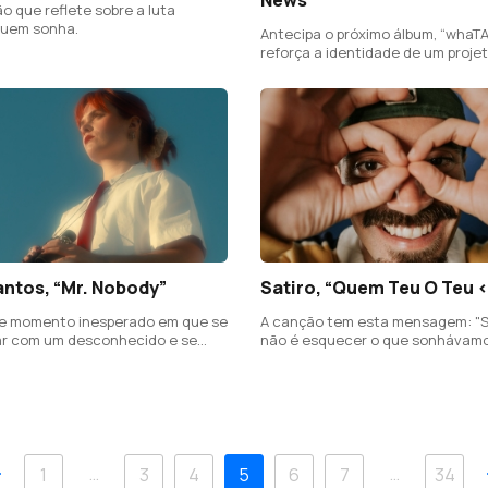
o que reflete sobre a luta
 quem sonha.
Antecipa o próximo álbum, “whaTA
reforça a identidade de um proje
desde a sua origem se afirmou 
coletivo de funk.
antos, “Mr. Nobody”
Satiro, “Quem Teu O Teu 
le momento inesperado em que se
A canção tem esta mensagem: "S
ar com um desconhecido e se
não é esquecer o que sonhávam
gação imediata e inexplicável.
miúdos".
Anterior
…
…
1
3
4
5
6
7
34