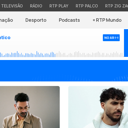
TELEVISÃO
RÁDIO
RTP PLAY
RTP PALCO
RTP ZIG ZA
mação
Desporto
Podcasts
+ RTP Mundo
ntico
NO AR