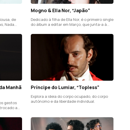
Mogno & Ella Nor, “Japão”
Sousa, de
Dedicado à filha de Ella Nor, é o primeiro single
as, Nada
do álbum a editar em Março, que junta-a à
dupla de produtores Mogno.
 da Manhã
Príncipe do Lumiar, “Topless”
Explora a ideia do corpo ocupado, do corpo
autónomo e da liberdade individual.
os gestos
r trocado ao
rnura.