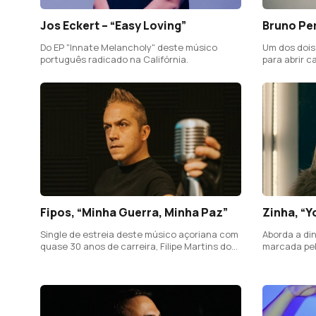
Jos Eckert – “Easy Loving”
Bruno Pe
Do EP "Innate Melancholy" deste músico
Um dos dois
português radicado na Califórnia.
para abrir c
em Fevereir
Fipos, “Minha Guerra, Minha Paz”
Zinha, “Y
Single de estreia deste músico açoriana com
Aborda a di
quase 30 anos de carreira, Filipe Martins do
marcada pela
Vale, de seu verdadeiro nome.