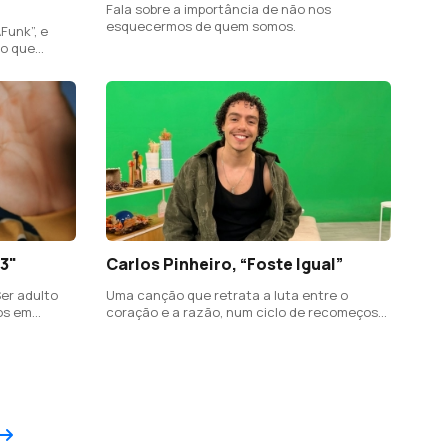
Fala sobre a importância de não nos
esquecermos de quem somos.
Funk”, e
to que
como um
<3"
Carlos Pinheiro, “Foste Igual”
er adulto
Uma canção que retrata a luta entre o
os em
coração e a razão, num ciclo de recomeços
já condenados a um fim que ninguém quer
enfrentar.
Próximo