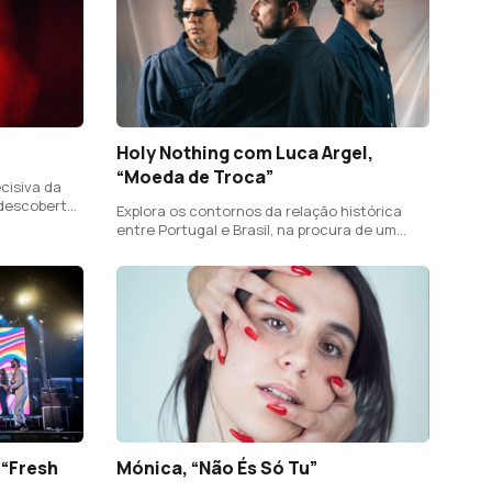
Holy Nothing com Luca Argel,
“Moeda de Troca”
cisiva da
 descoberta
Explora os contornos da relação histórica
ão.
entre Portugal e Brasil, na procura de um
diálogo atento à volatilidade da construção
social do conceito de memória.
 “Fresh
Mónica, “Não És Só Tu”