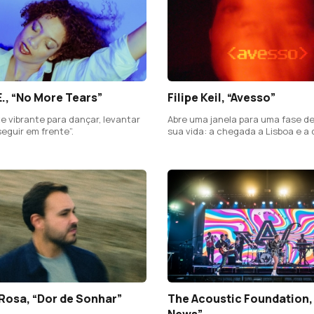
E., “No More Tears”
Filipe Keil, “Avesso”
e vibrante para dançar, levantar
Abre uma janela para uma fase de
eguir em frente”.
sua vida: a chegada a Lisboa e a
da noite como espaço de libertaç
Rosa, “Dor de Sonhar”
The Acoustic Foundation,
News”