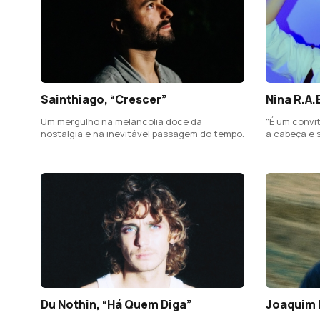
Sainthiago, “Crescer”
Nina R.A.
Um mergulho na melancolia doce da
"É um convit
nostalgia e na inevitável passagem do tempo.
a cabeça e s
Du Nothin, “Há Quem Diga”
Joaquim 