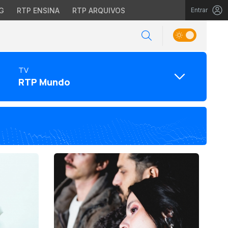
G
RTP ENSINA
RTP ARQUIVOS
Entrar
TV
RTP Mundo