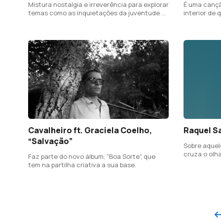
Mistura nostalgia e irreverência para explorar
É uma cançã
temas como as inquietações da juventude e
interior de
a liberdade da imaginação.
Cavalheiro ft. Graciela Coelho,
Raquel S
“Salvação”
Sobre aque
cruza o olh
Faz parte do novo álbum, "Boa Sorte", que
sente uma li
tem na partilha criativa a sua base.