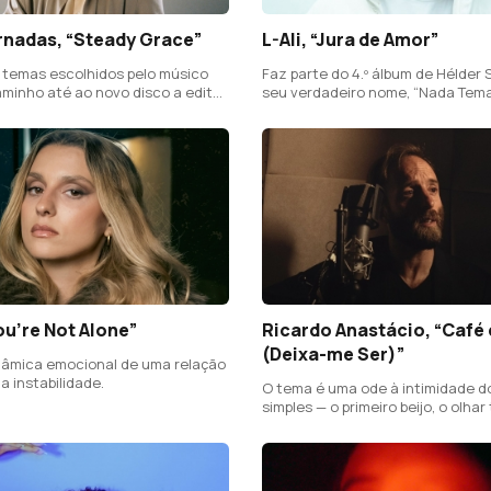
rnadas, “Steady Grace”
L-Ali, “Jura de Amor”
 temas escolhidos pelo músico
Faz parte do 4.º álbum de Hélder 
aminho até ao novo disco a editar
seu verdadeiro nome, “Nada Tem
o.
Temos a Perder”.
ou’re Not Alone”
Ricardo Anastácio, “Café
(Deixa-me Ser)”
nâmica emocional de uma relação
 instabilidade.
O tema é uma ode à intimidade d
simples — o primeiro beijo, o olha
acordar, o café partilhado com te