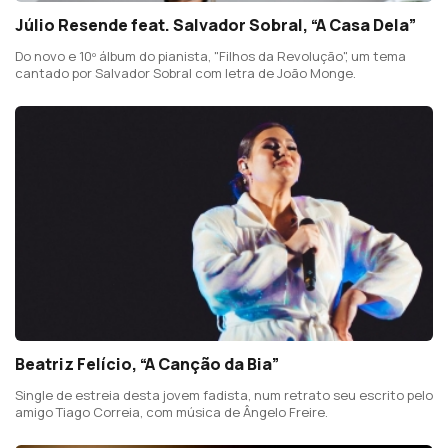
Júlio Resende feat. Salvador Sobral, “A Casa Dela”
Do novo e 10º álbum do pianista, "Filhos da Revolução", um tema
cantado por Salvador Sobral com letra de João Monge.
Beatriz Felício, “A Canção da Bia”
Single de estreia desta jovem fadista, num retrato seu escrito pelo
amigo Tiago Correia, com música de Ângelo Freire.