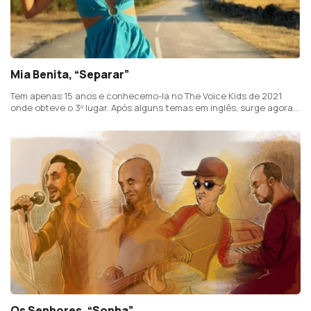
Mia Benita, “Separar”
Tem apenas 15 anos e conhecemo-la no The Voice Kids de 2021
onde obteve o 3º lugar. Após alguns temas em inglês, surge agora
em português contando com a ajuda na letra e composição de
Left. e Clara Duailibi.
Os Senhores, “Sonha”