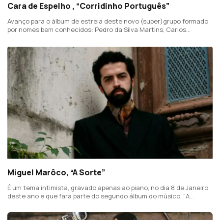
Cara de Espelho , “Corridinho Português”
Avanço para o álbum de estreia deste novo (super)grupo formado
por nomes bem conhecidos: Pedro da Silva Martins, Carlos
Guerreiro, Nuno Prata, Luís José Martins, Sérgio Nascimento e a
cantora Maria Antónia Mendes.
Miguel Marôco, “A Sorte”
É um tema intimista, gravado apenas ao piano, no dia 8 de Janeiro
deste ano e que fará parte do segundo álbum do músico, "A
Eternidade".