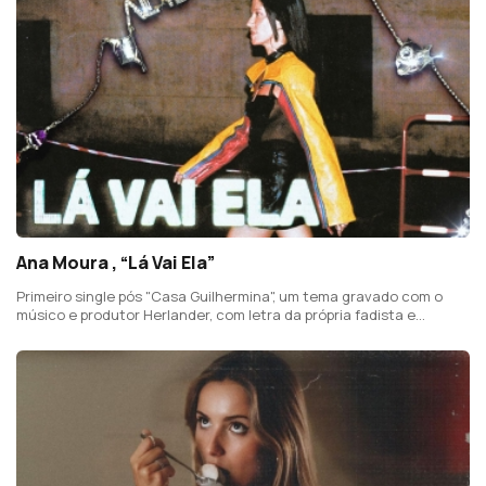
Ana Moura , “Lá Vai Ela”
Primeiro single pós "Casa Guilhermina", um tema gravado com o
músico e produtor Herlander, com letra da própria fadista e
Kidonov, "sobre o poder da autoexpressão criativa e styling".