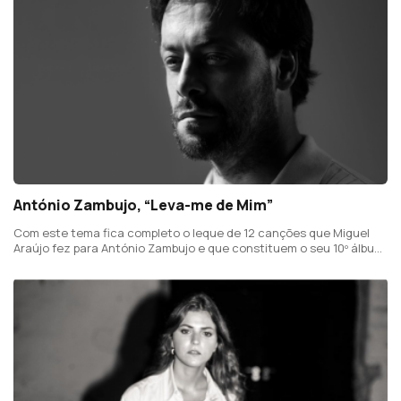
António Zambujo, “Leva-me de Mim”
Com este tema fica completo o leque de 12 canções que Miguel
Araújo fez para António Zambujo e que constituem o seu 10º álbum
de orginais, "Cidade", que aborda um dia-a-dia "meio urbano-
depressivo".