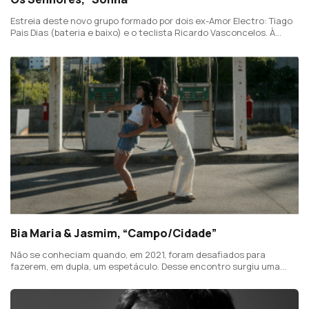
Estreia deste novo grupo formado por dois ex-Amor Electro: Tiago
Pais Dias (bateria e baixo) e o teclista Ricardo Vasconcelos. À
dupla, juntou-se David Pinheiro (voz e viola) e Bruno Jardim
Fernandes (guitarra).
Bia Maria & Jasmim, “Campo/Cidade”
Não se conheciam quando, em 2021, foram desafiados para
fazerem, em dupla, um espetáculo. Desse encontro surgiu uma
nova amizade e uma vontade de criar algo original e em conjunto.
E nasceu este tema.