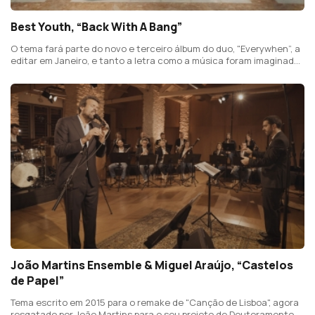
Best Youth, “Back With A Bang”
O tema fará parte do novo e terceiro álbum do duo, "Everywhen”, a
editar em Janeiro, e tanto a letra como a música foram imaginados
como se fossem uma espécie de duelo, um “frente-a-frente” de
duas posturas opostas.
João Martins Ensemble & Miguel Araújo, “Castelos
de Papel”
Tema escrito em 2015 para o remake de "Canção de Lisboa", agora
resgatado por João Martins para o seu projeto de Doutoramento