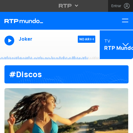
Entrar
Joker
NO AR
TV
RTP Mund
#Discos